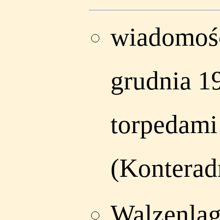
wiadomość
grudnia 1
torpedami 
(Konterad
Walzenlag