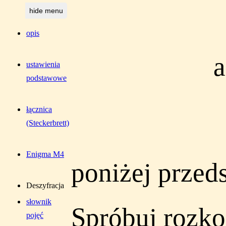
hide menu
opis
a
ustawienia
podstawowe
łącznica
(Steckerbrett)
Enigma M4
poniżej przed
Deszyfracja
słownik
Spróbuj rozko
pojęć