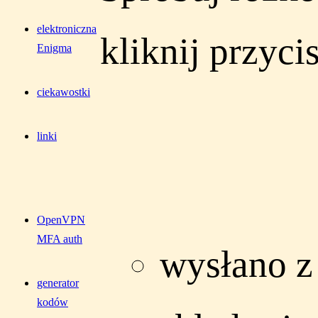
elektroniczna
kliknij przyci
Enigma
ciekawostki
linki
OpenVPN
MFA auth
wysłano z
generator
kodów