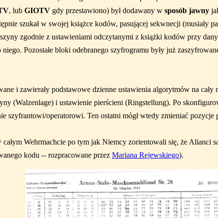
TV
, lub
GIOTV
gdy przestawiono) był dodawany w
sposób jawny
ja
ępnie szukał w swojej książce kodów, pasującej sekwnecji (musiały pas
maszyny zgodnie z ustawieniami odczytanymi z książki kodów przy dany
 niego. Pozostałe bloki odebranego szyfrogramu były już zaszyfrowan
ane i zawierały podstawowe dzienne ustawienia algorytmów na cały mi
y (Walzenlage) i ustawienie pierścieni (Ringstellung). Po skonfigur
e szyfrantowi/operatorowi. Ten ostatni mógł wtedy zmieniać pozycje p
całym Wehrmachcie po tym jak Niemcy zorientowali się, że Alianci s
owanego kodu -- rozpracowane przez
Mariana Rejewskiego
).