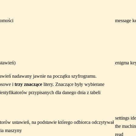
domości
message k
stawień)
enigma ke
stawień nadawany jawnie na początku szyfrogramu.
osowe i
trzy znaczące
litery. Znaczące były wybierane
entyfikatorów przypisanych dla danego dnia z tabeli
settings id
atorów ustawień, na podstawie którego odbiorca odczytywał
the machin
enia maszyny
read