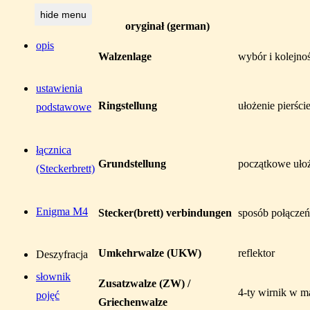
hide menu
oryginał (german)
opis
Walzenlage
wybór i kolejno
ustawienia
Ringstellung
ułożenie pierści
podstawowe
łącznica
Grundstellung
początkowe uło
(Steckerbrett)
Enigma M4
Stecker(brett) verbindungen
sposób połączeń
Umkehrwalze (UKW)
reflektor
Deszyfracja
słownik
Zusatzwalze (ZW) /
4-ty wirnik w 
pojęć
Griechenwalze