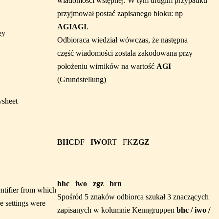
wiadomości wstępnej. W tym drugim przypadku
przyjmował postać zapisanego bloku: np
AGIAGI
.
ey
Odbioraca wiedział wówczas, że następna
część wiadomości została zakodowana przy
położeniu wirników na wartość
AGI
(Grundstellung)
ysheet
BHC
DF
IWO
RT FK
ZGZ
bhc
iwo
zgz
brn
entifier from which
Spośród 5 znaków odbiorca szukał 3 znaczących
e settings were
zapisanych w kolumnie Kenngruppen
bhc / iwo /