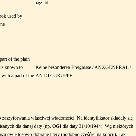
zgz
itd.
ook used by
ine
part of the plain
 is known to
Keine besonderen Ereignisse / ANXGENERAL /
with a part of the
AN DIE GRUPPE
zaszyforwania właściwej wiadomości. Na identyfiikator składały się
sanych dla danej daty (np.
OGI
dla daty 31/10/1944). Wg niektórych
ągu dwie losowo-dobrane litery (podobno częśćiej na końcu). Tak