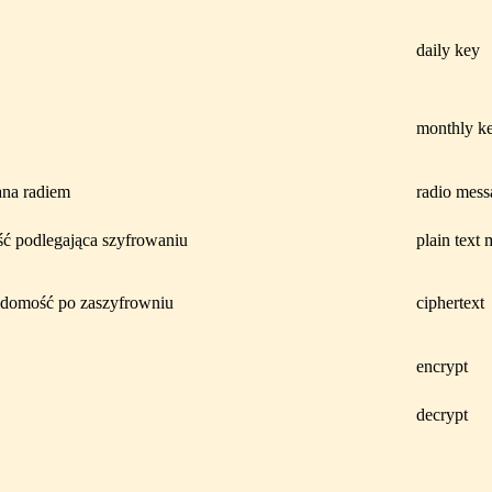
daily key
monthly k
na radiem
radio mess
eść podlegająca szyfrowaniu
plain text
adomość po zaszyfrowniu
ciphertext
encrypt
decrypt