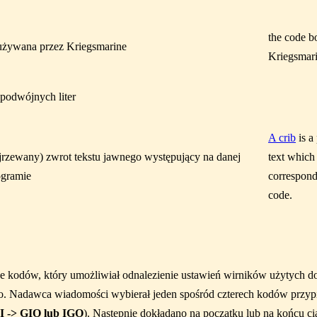
the code b
używana przez Kriegsmarine
Kriegsmar
 podwójnych liter
A crib
is a 
jrzewany) zwrot tekstu jawnego występujący na danej
text which
ogramie
correspond 
code.
e kodów, który umożliwiał odnalezienie ustawień wirników użytych do 
o. Nadawca wiadomości wybierał jeden spośród czterech kodów przypi
 -> GIO lub IGO
). Następnie dokładano na początku lub na końcu ci