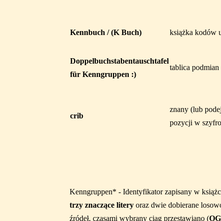
Kennbuch / (K Buch)
książka kodów 
Doppelbuchstabentauschtafel
tablica podmian
für Kenngruppen :)
znany (lub pode
crib
pozycji w szyfr
Kenngruppen* - Identyfikator zapisany w książc
trzy znaczące litery
oraz dwie dobierane losow
źródeł, czasami wybrany ciąg przestawiano (
OGI