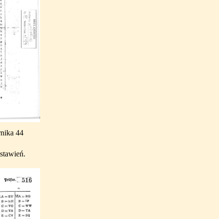
rnika 44
stawień.