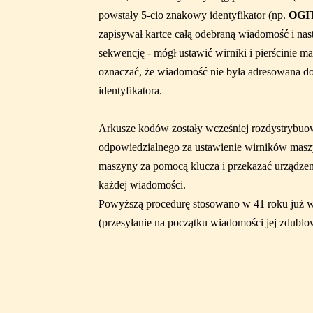
powstały 5-cio znakowy identyfikator (np.
OGI
zapisywał kartce całą odebraną wiadomość i nast
sekwencję - mógł ustawić wirniki i pierścinie 
oznaczać, że wiadomość nie była adresowana do
identyfikatora.
Arkusze kodów zostały wcześniej rozdystrybuow
odpowiedzialnego za ustawienie wirników maszyn
maszyny za pomocą klucza i przekazać urządzeni
każdej wiadomości.
Powyższą procedurę stosowano w 41 roku już w 
(przesyłanie na początku wiadomości jej zdubl