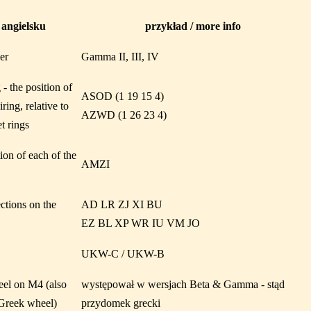
 angielsku
przykład / more info
er
Gamma II, III, IV
g - the position of
ASOD (1 19 15 4)
iring, relative to
AZWD (1 26 23 4)
t rings
ition of each of the
AMZI
ctions on the
AD LR ZJ XI BU
EZ BL XP WR IU VM JO
UKW-C / UKW-B
eel on M4 (also
występował w wersjach Beta & Gamma - stąd
Greek wheel)
przydomek grecki