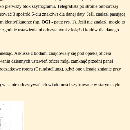
ko pierwszy blok szyfrogramu. Telegrafista po stronie odbiorczej
ować 3 spośród 5-ciu znaków) dla danej daty. Jeśli znalazł pasującą
m identyfikatorze (np.
OGI
- patrz rys. 1). Jeśli nie znalazł, mogło to
e zgodnie ustawieniami odczytanymi z książki kodów dla danego
esiąc. Arkusze z kodami znajdowały się pod opieką oficera
owaniu dziennych ustawień oficer mógł zamknąć przedni panel
oczątkowe rotora (Grundstellung), gdyż one ulegają zmianie przy
ą w stanie odczytywać ich wiadomości szyfrowane w starym stylu