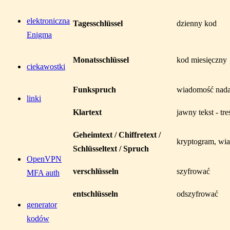
elektroniczna
Tagesschlüssel
dzienny kod
Enigma
Monatsschlüssel
kod miesięczny
ciekawostki
Funkspruch
wiadomość nada
linki
Klartext
jawny tekst - tr
Geheimtext / Chiffretext /
kryptogram, wi
Schlüsseltext / Spruch
OpenVPN
verschlüsseln
szyfrować
MFA auth
entschlüsseln
odszyfrować
generator
kodów