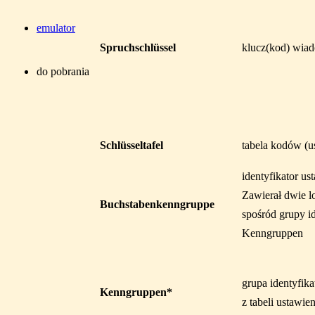
emulator
Spruchschlüssel
klucz(kod) wia
do pobrania
Schlüsseltafel
tabela kodów (u
identyfikator u
Zawierał dwie l
Buchstabenkenngruppe
spośród grupy id
Kenngruppen
grupa identyfik
Kenngruppen*
z tabeli ustawi