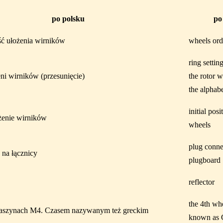
po polsku
po
ść ułożenia wirników
wheels ord
ring settin
eni wirników (przesunięcie)
the rotor w
the alphabe
initial pos
żenie wirników
wheels
plug conne
 na łącznicy
plugboard
reflector
the 4th wh
maszynach M4. Czasem nazywanym też greckim
known as 