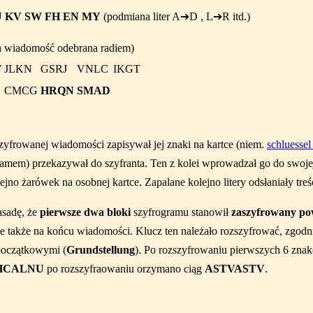
U KV SW FH EN MY
(podmiana liter A➔D , L➔R itd.)
na wiadomość odebrana radiem)
W
JLKN
GSRJ
VNLC
IKGT
CMCG
HRQN
SMAD
szyfrowanej wiadomości zapisywał jej znaki na kartce (niem.
schluessel
amem) przekazywał do szyfranta. Ten z kolei wprowadzał go do swojej
olejno żarówek na osobnej kartce. Zapalane kolejno litery odsłaniały tr
asadę, że
pierwsze dwa bloki
szyfrogramu stanowił
zaszyfrowany po
 także na końcu wiadomości. Klucz ten należało rozszyfrować, zgodni
początkowymi (
Grundstellung
). Po rozszyfrowaniu pierwszych 6 zn
HCALNU
po rozszyfraowaniu orzymano ciąg
ASTVASTV
.