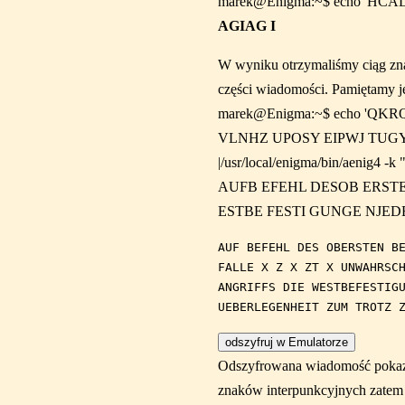
marek@Enigma:~$ echo 'HCALN U' 
AGIAG I
W wyniku otrzymaliśmy ciąg 
części wiadomości. Pamiętamy j
marek@Enigma:~$ echo 
VLNHZ UPOSY EIPWJ TUG
|/usr/local/enigma/bin/aenig4 -k "
AUFB EFEHL DESOB ERSTE
ESTBE FESTI GUNGE NJE
AUF BEFEHL DES OBERSTEN BE
FALLE X Z X ZT X UNWAHRSCH
ANGRIFFS DIE WESTBEFESTIGU
Odszyfrowana wiadomość pokazuj
znaków interpunkcyjnych zatem z