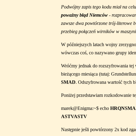
Podwójny zapis tego kodu miał na celu
poważny błąd Niemców
- rozpracowan
zawsze dwa powtórzone trój-literowe bl
przebieg połączeń wirników w maszyni
W późniejszych latach wojny zrezygno
wówczas coś, co nazywano grupy iden
Wróćmy jednak do rozszyfrowania tej w
bieżącego miesiąca (tutaj: Grundstellu
SMAD
. Odszyfrowana wartość tych b
Poniżej przedstawiam rozkodowanie t
marek@Enigma:~$ echo
HRQNSMA
ASTVASTV
Następnie jeśli powtórzony 2x kod zga