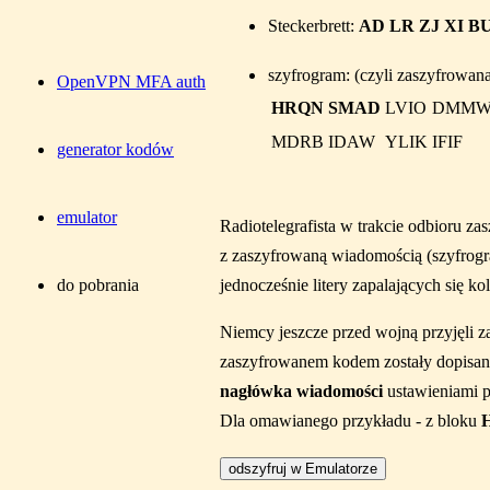
Steckerbrett:
AD LR ZJ XI B
szyfrogram: (czyli zaszyfrowa
OpenVPN MFA auth
HRQN
SMAD
LVIO
DMM
MDRB
IDAW
YLIK
IFIF
generator kodów
emulator
Radiotelegrafista w trakcie odbioru za
z zaszyfrowaną wiadomością (szyfrogr
jednocześnie litery zapalających się k
do pobrania
Niemcy jeszcze przed wojną przyjęli z
zaszyfrowanem kodem zostały dopisane
nagłówka wiadomości
ustawieniami 
Dla omawianego przykładu - z bloku