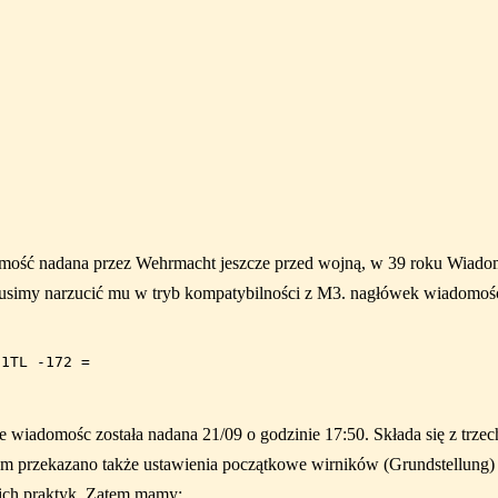
mość nadana przez Wehrmacht jeszcze przed wojną, w 39 roku Wiadom
simy narzucić mu w tryb kompatybilności z M3. nagłówek wiadomośc
wiadomośc została nadana 21/09 o godzinie 17:50. Składa się z trzech 
m przekazano także ustawienia początkowe wirników (Grundstellung)
ich praktyk. Zatem mamy: