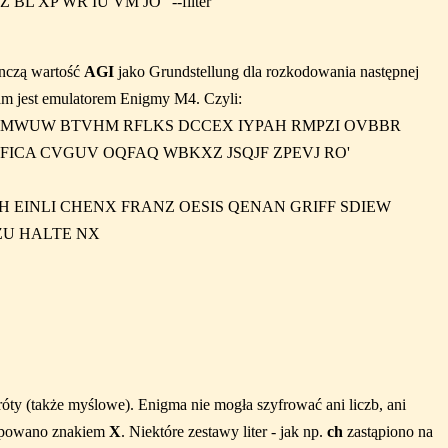
Z BL XP WR IU VM JO" --filter
nczą wartość
AGI
jako Grundstellung dla rozkodowania następnej
am jest emulatorem Enigmy M4. Czyli:
 DMWUW BTVHM RFLKS DCCEX IYPAH RMPZI OVBBR
ICA CVGUV OQFAQ WBKXZ JSQJF ZPEVJ RO'
 EINLI CHENX FRANZ OESIS QENAN GRIFF SDIEW
ZU HALTE NX
y (także myślowe). Enigma nie mogła szyfrować ani liczb, ani
stępowano znakiem
X
. Niektóre zestawy liter - jak np.
ch
zastąpiono na