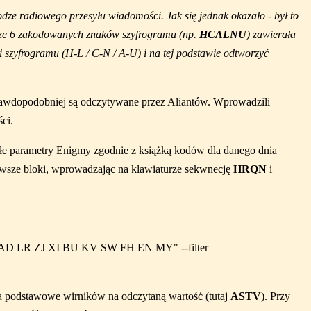
ze radiowego przesyłu wiadomości. Jak się jednak okazało - był to
rwsze 6 zakodowanych znaków szyfrogramu (np.
HCALNU
) zawierała
mi szyfrogramu (H-L / C-N / A-U) i na tej podstawie odtworzyć
prawdopodobniej są odczytywane przez Aliantów. Wprowadzili
ści.
tałe parametry Enigmy zgodnie z książką kodów dla danego dnia
rwsze bloki, wprowadzając na klawiaturze sekwnecję
HRQN
i
AD LR ZJ XI BU KV SW FH EN MY" --filter
nia podstawowe wirników na odczytaną wartość (tutaj
ASTV
). Przy