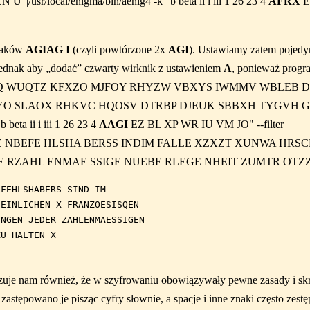
|/usr/local/enigma/bin/aenig4 -k "b beta ii i iii 1 26 23 4
AFRX
E
znaków
AGIAG I
(czyli powtórzone 2x
AGI
). Ustawiamy zatem pojedy
ednak aby „dodać” czwarty wirknik z ustawieniem
A
, ponieważ progr
'QKRQ WUQTZ KFXZO MJFOY RHYZW VBXYS IWMMV WBLEB
YO SLAOX RHKVC HQOSV DTRBP DJEUK SBBXH TYGVH GF
b beta ii i iii 1 26 23 4
AAGI
EZ BL XP WR IU VM JO" --filter
 NBEFE HLSHA BERSS INDIM FALLE XZXZT XUNWA HRSCH
DE RZAHL ENMAE SSIGE NUEBE RLEGE NHEIT ZUMTR OTZ
FEHLSHABERS SIND IM

EINLICHEN X FRANZOESISQEN

NGEN JEDER ZAHLENMAESSIGEN

e nam również, że w szyfrowaniu obowiązywały pewne zasady i skrót
astępowano je pisząc cyfry słownie, a spacje i inne znaki często ze