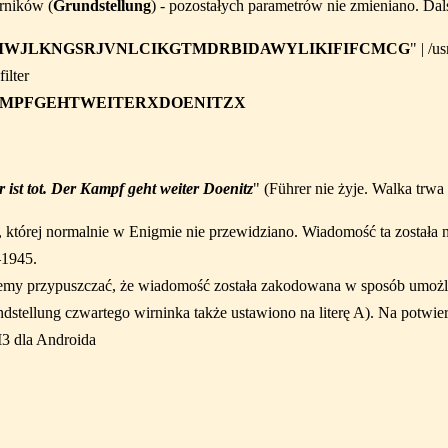
rników (
Grundstellung
) - pozostałych parametrów nie zmieniano. Da
WJLKNGSRJVNLCIKGTMDRBIDAWYLIKIFIFCMCG
" | /
lter
MPFGEHTWEITERXDOENITZX
 ist tot. Der Kampf geht weiter Doenitz
" (Führer nie żyje. Walka trwa 
, której normalnie w Enigmie nie przewidziano. Wiadomość ta została
–1945.
my przypuszczać, że wiadomość została zakodowana w sposób umożliw
dstellung czwartego wirninka także ustawiono na literę A). Na potwie
3 dla Androida