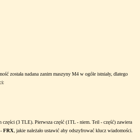
ość została nadana zanim maszyny M4 w ogóle istniały, dlatego
i:
części (3 TLE). Pierwsza część (1TL - niem. Teil - część) zawiera
 -
FRX
, jakie należało ustawić aby odszyfrować klucz wiadomości.