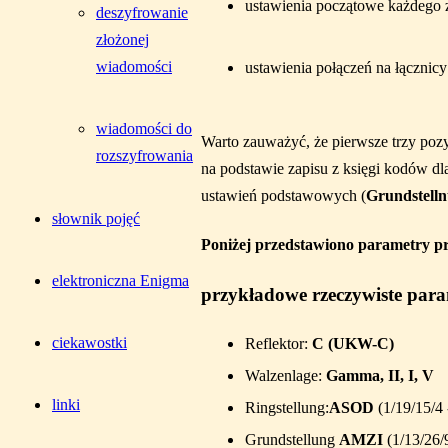
ustawienia początowe każdego 
deszyfrowanie
złożonej
wiadomości
ustawienia połączeń na łącznicy
wiadomości do
Warto zauważyć, że pierwsze trzy poz
rozszyfrowania
na podstawie zapisu z księgi kodów d
ustawień podstawowych (
Grundstell
słownik pojęć
Poniżej przedstawiono parametry p
elektroniczna Enigma
przykładowe rzeczywiste par
ciekawostki
Reflektor:
C (UKW-C)
Walzenlage:
Gamma, II, I, V
linki
Ringstellung:
ASOD
(1/19/15/4 
Grundstellung
AMZI
(1/13/26/