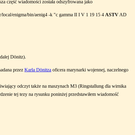
lsza część wiadomości została odszyfrowana jako
usr/local/enigma/bin/aenig4 -k "c gamma II I V 1 19 15 4
ASTV
AD
dalej Dönitz).
 nadana przez
Karla Dönitza
oficera marynarki wojennej, naczelnego
iający odczyt także na maszynach M3 (Ringstallung dla wirnika
rdzenie tej tezy na rysunku poninżej przedstawiłem wiadomość