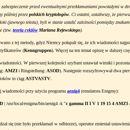
 zabezpieczenie przed ewentualnymi przekłamaniami powstałymi w drod
y później przez
polskich kryptologów
. Ci ostatni, ustaliwszy, że pie
oki (jawnego tekstu), byli w stanie ustalić zależności pomiędzy znaka
e (tzw.
teoria cyklów
Mariana Rejewskiego
).
wano z tej metody, gdyż Niemcy połapali się, że ich wiadomości naj
tyfikatorów (
Kenngruppen
). Więcej na ten temat opiszę w dalszej czę
iadomości. W pierwszej kolejności szyfrant ustawiał wirniki i pozos
ng:
AMZI
i Ringstellung:
ASOD
). Następnie rozszyfrowywał dwa pie
loków to ciąg
ASTVASTV
.
ej wiadomości przy użyciu programu
aenig4
(emulatora Enigmy):
D
| /usr/local/enigma/bin/aenig4 -k "
c gamma II I V 1 19 15 4 AMZI
dzał się (nie było przekłamań w odbiorze), operator zmieniał ustawie