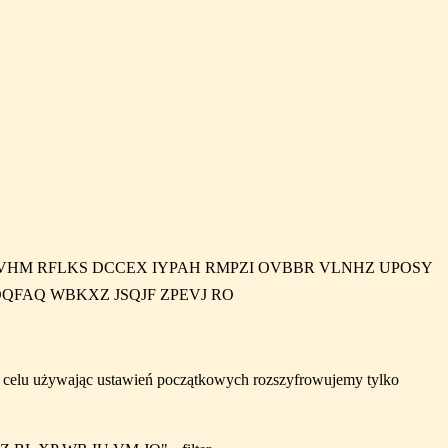
M RFLKS DCCEX IYPAH RMPZI OVBBR VLNHZ UPOSY
QFAQ WBKXZ JSQJF ZPEVJ RO
m celu używając ustawień początkowych rozszyfrowujemy tylko