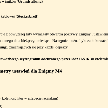
z wirników(
Grundstellung
)
 kablowej (
Steckerbrett
)
ycje z powyższej listy wymagały otwarcia pokrywy Enigmy i ustawieni
la danego dnia bieżącego miesiąca. Następnie można było zablokować 
nung
), zmieniających się przy każdej depeszy.
rawdziwego szyfrogramu odebranego przez łódź
U-516 30 kwietni
ametry ustawień dla Enigmy M4
- kolejność liter w alfabecie łacińskim)
9)