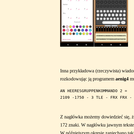
Inna przykładowa (rzeczywista) wiado
rozkodowując ją programem
aenig4
mu
AN HEERESGRUPPENKOMMANDO 2 =

Z nagłówka możemy dowiedzieć się, że 
172 znaki. W nagłówku jawnym tekste
W późniejszym okresie zaniechano tak