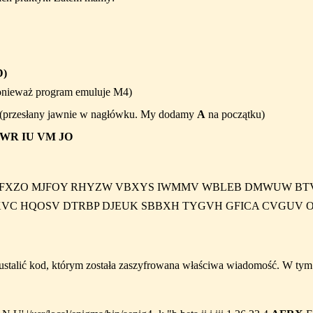
D)
onieważ program emuluje M4)
 (przesłany jawnie w nagłówku. My dodamy
A
na początku)
 WR IU VM JO
FXZO MJFOY RHYZW VBXYS IWMMV WBLEB DMWUW BTVH
VC HQOSV DTRBP DJEUK SBBXH TYGVH GFICA CVGUV O
ustalić kod, którym została zaszyfrowana właściwa wiadomość. W ty