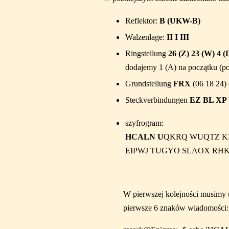
Reflektor:
B (UKW-B)
Walzenlage:
II I III
Ringstellung
26 (Z) 23 (W) 4 (
dodajemy 1 (A) na początku (p
Grundstellung
FRX
(06 18 24)
Steckverbindungen
EZ BL XP
szyfrogram:
HCALN U
QKRQ WUQTZ K
EIPWJ TUGYO SLAOX RHK
W pierwszej kolejności musimy 
pierwsze 6 znaków wiadomości: