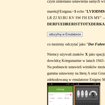
czym zmieniano ustawienia samych wi
marek@Enigma:~$ echo "
LVIODMM
LR ZJ XI BU KV SW FH EN MY" --fi
DERFUEHRERISTTOTXDERKA
co możemy odczytać jako "
Der Fuhrer
Niemcy używali znaków
X
jako spacji
dowódcę Kriegsmarine w latach 1943
Na podstawie ustawień wirników może
gamma ustawiony na literę A oraz Grun
zdekodowaną w emulatorze Enigmy M