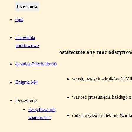
hide menu
opis
ustawienia
podstawowe
ostatecznie aby móc odszyfro
łącznica (Steckerbrett)
wersję użytych wirników (I..VII
Enigma M4
wartość przesunięcia każdego z 
Deszyfracja
deszyfrowanie
rodzaj użytego reflektora (
Umke
wiadomości