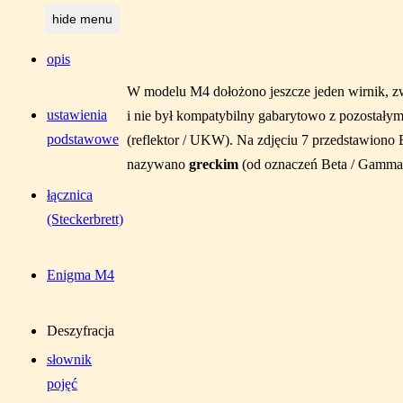
hide menu
opis
W modelu M4 dołożono jeszcze jeden wirnik, zw
ustawienia
i nie był kompatybilny gabarytowo z pozostałym
podstawowe
(reflektor / UKW). Na zdjęciu 7 przedstawion
nazywano
greckim
(od oznaczeń Beta / Gamma
łącznica
(Steckerbrett)
Enigma M4
Deszyfracja
słownik
pojęć