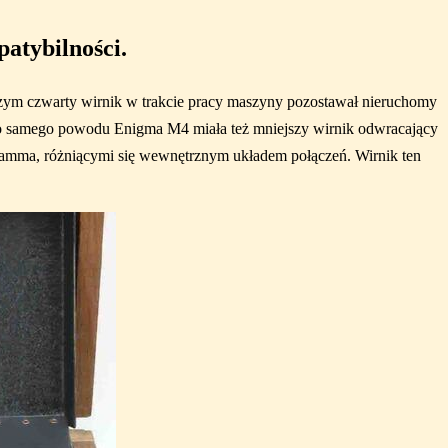
atybilności.
czym czwarty wirnik w trakcie pracy maszyny pozostawał nieruchomy
tego samego powodu Enigma M4 miała też mniejszy wirnik odwracający
Gamma, różniącymi się wewnętrznym układem połączeń. Wirnik ten