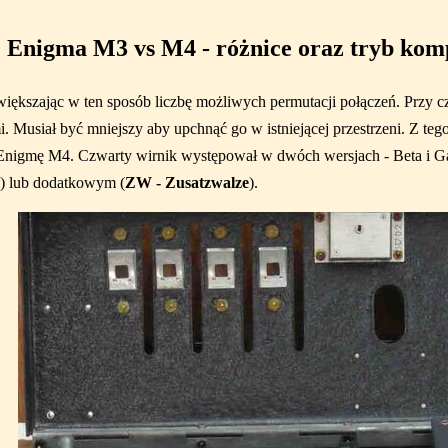
Enigma M3 vs M4 - różnice oraz tryb komp
iększając w ten sposób liczbę możliwych permutacji połączeń. Przy 
i. Musiał być mniejszy aby upchnąć go w istniejącej przestrzeni. Z 
o Enigmę M4. Czwarty wirnik występował w dwóch wersjach - Beta i 
) lub dodatkowym (
ZW - Zusatzwalze
).