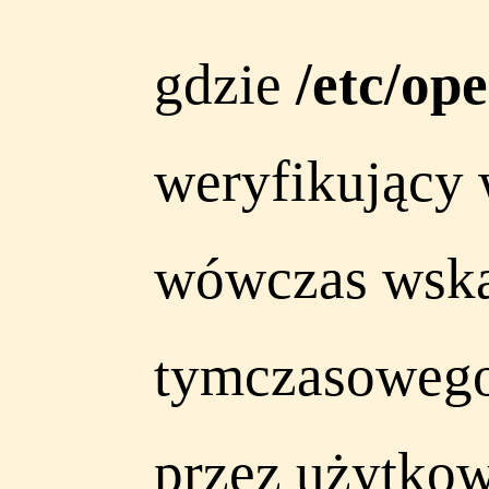
gdzie
/etc/op
weryfikujący
wówczas wskaz
tymczasowego
przez użytkow