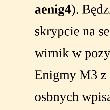
aenig4
). Będ
skrypcie na s
wirnik w pozy
Enigmy M3 z 
osbnych wpisa