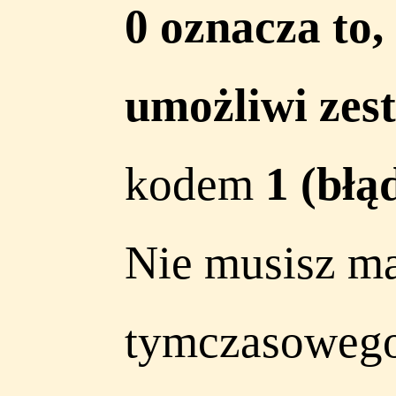
0 oznacza to,
umożliwi zest
kodem
1 (błą
Nie musisz ma
tymczasowego