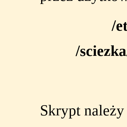
/e
/sciezk
Skrypt należ