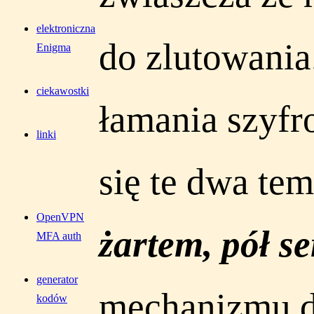
elektroniczna
do zlutowania.
Enigma
ciekawostki
łamania szyf
linki
się te dwa te
OpenVPN
żartem, pół se
MFA auth
generator
mechanizmu d
kodów