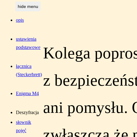
hide menu
opis
ustawienia
Kolega popros
podstawowe
łącznica
z bezpieczeńs
(Steckerbrett)
Enigma M4
ani pomysłu. 
Deszyfracja
słownik
zwłaszcza że
pojęć