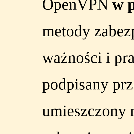
OpenVPN
w p
metody zabezpi
ważności i pr
podpisany prz
umieszczony n