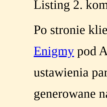
Listing 2. ko
Po stronie kl
Enigmy
pod An
ustawienia pa
generowane n