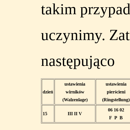
takim przypad
uczynimy. Zat
następująco
ustawienia
ustawienia
dzień
wirników
pierścieni
(Walzenlage)
(Ringstellung)
06 16 02
15
III II V
F P B