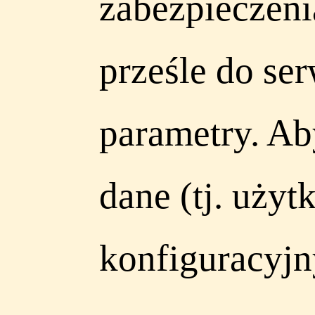
zabezpieczeni
prześle do s
parametry. A
dane (tj. użyt
konfiguracyjn