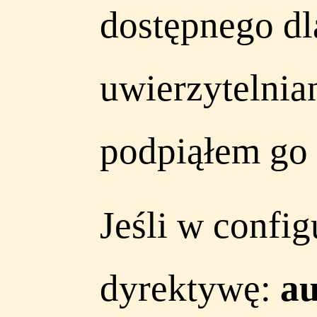
dostępnego d
uwierzytelnia
podpiąłem go p
Jeśli w confi
dyrektywę:
au